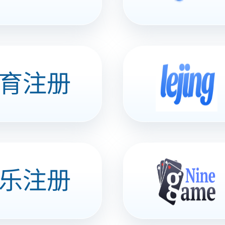
%，西
林
》
崩
App下载
关于我们
隐私政策
服务协议
网站地图