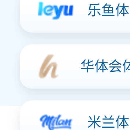
NBA总决赛G3最后2分钟裁判报告出…
延伸阅读
1.
Ame回归LGD签约两年，TI14后奖金条款含
2026-07-28
2.
奥斯卡单场送出3次助攻 刷新本赛季个人助
2026-06-12
3.
余嘉豪五年B类锁定浙江 vs 杨瀚森三年A类
2026-07-30
4.
本赛季球队申诉成功率最高的5支球队：独行
2026-07-24