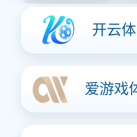
站位后撤过深的问题并
面对快速进攻型选手
对抗中容易陷入被动
无法有效衔接网前进
于向前压迫，而非一
展望未来，鲁内若想
和击球手感，但网前得
步移动的侵略性，学
器。毕竟，在当今男
上一篇：