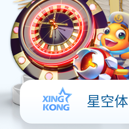
网前得分率
本场比赛，鲁内面对
站位后撤过深的习惯，
次，得分率48%。相
网截击的时机，更使
错失制胜分
鲁内并非缺乏制胜分
三盘抢七局中，他再
后撤过深而只能勉强
都让他眼睁睁看着制
致他错失了至少3个制
心态与战术