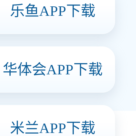
泰山队边中结合战术升级，崔康熙打