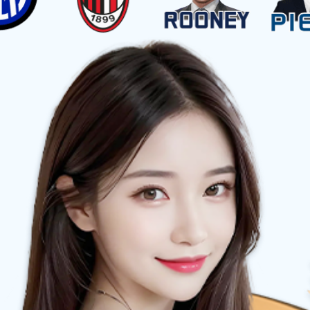
率仅48%，站位后撤过深致其
2026-06-06 15:00
67 次阅读
首页
/
体育热点
德里大师赛第二轮中，丹麦新星鲁内以1比2不敌对手，遗憾出局
网前的得分率仅为48%，远低于他本赛季的平均水准。更为关
的情况，导致其错失了多个本应拿下的制胜分良机，成为比赛转